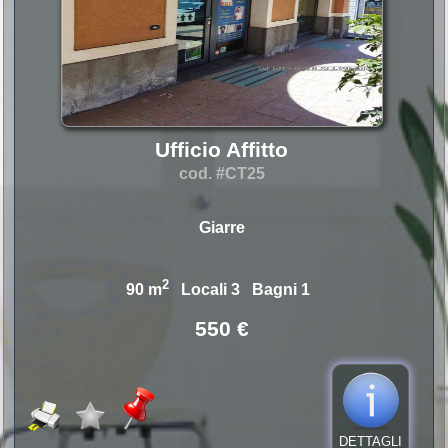
Ufficio Affitto
cod. #CT25
Giarre
2
90 m
Locali 3 Bagni 1
550 €
DETTAGLI